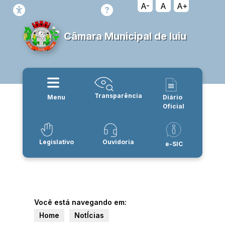
A-
A
A+
Câmara Municipal de Iuiu
Transparência
Menu
Diário
Oficial
Legislativo
Ouvidoria
e-SIC
Você está navegando em:
Home
NotÍcias