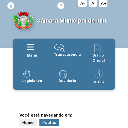
A-
A
A+
Câmara Municipal de Iuiu
Transparência
Menu
Diário
Oficial
Legislativo
Ouvidoria
e-SIC
Você está navegando em:
Home
Pautas