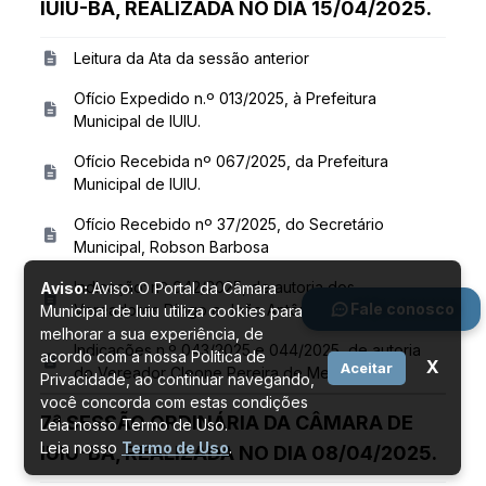
IUIU-BA, REALIZADA NO DIA 15/04/2025.
Leitura da Ata da sessão anterior
Ofício Expedido n.º 013/2025, à Prefeitura
Municipal de IUIU.
Ofício Recebida nº 067/2025, da Prefeitura
Municipal de IUIU.
Ofício Recebido nº 37/2025, do Secretário
Municipal, Robson Barbosa
Indicação: nº 042/2025, de autoria dos
Aviso:
Aviso: O Portal da Câmara
Fale conosco
Vereadores Diogo e João Antônio
Municipal de Iuiu utiliza cookies para
melhorar a sua experiência, de
Indicações n.º 043/2025 e 044/2025, de autoria
acordo com a nossa Política de
X
Aceitar
do Vereador Cleone Pereira de Menezes
Privacidade, ao continuar navegando,
você concorda com estas condições
7ª SESSÃO ORDINÁRIA DA CÂMARA DE
Leia nosso Termo de Uso.
Leia nosso
Termo de Uso
.
IUIU-BA, REALIZADA NO DIA 08/04/2025.