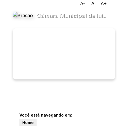
A-
A
A+
Câmara Municipal de Iuiu
Transparência
Menu
Diário
Oficial
Legislativo
Ouvidoria
e-SIC
Você está navegando em:
Home