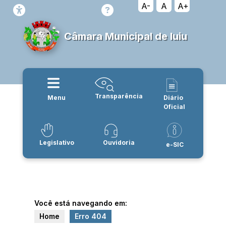
A-
A
A+
Câmara Municipal de Iuiu
Transparência
Menu
Diário
Oficial
Legislativo
Ouvidoria
e-SIC
Você está navegando em:
Home
Erro 404